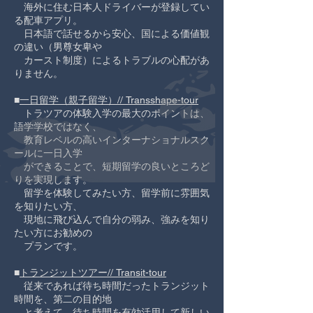
海外に住む日本人ドライバーが登録してい
る配車アプリ。
​ 日本語で話せるから安心、国による価値観
の違い（男尊女卑や
​ カースト制度）によるトラブルの心配があ
りません。
■
一日留学（親子留学）// Transshape-tour
トラツアの体験入学の最大のポイントは、
語学学校ではなく、
教育レベルの高いインターナショナルスク
ールに一日入学
ができることで、短期留学の良いところど
りを実現します。
留学を体験してみたい方、留学前に雰囲気
を知りたい方、
現地に飛び込んで自分の弱み、強みを知り
たい方にお勧めの
プランです。
■
トランジットツアー// Transit-tour
従来であれば待ち時間だったトランジット
時間を、第二の目的地
と考えて、待ち時間を有効活用して新しい